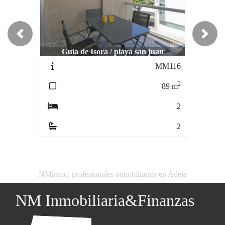
Previous
Next
Guía de Isora / playa san juan
MM116
2
89
m
2
2
NMinmo, profesionales inmobiliarios en Adeje
NM Inmobiliaria&Finanzas