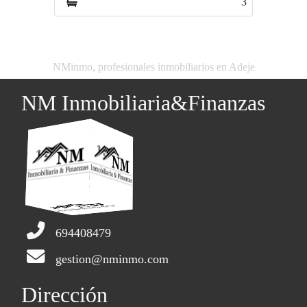
3
3
NMinmo, profesionales inmobiliarios en Adeje
NM Inmobiliaria&Finanzas
694408479
gestion@nminmo.com
Dirección