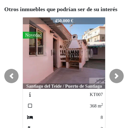
Otros inmuebles que podrían ser de su interés
T015
KT015
KT015
450.000 €
650.000 €
Novedad
Previous
Next
Santiago del Teide / Puerto de Santiago
Adeje / El Madroñal
KT007
IR024
2
2
368
m
245
m
8
4