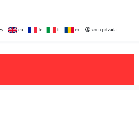
es
en
fr
it
ro
zona privada