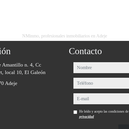
NMinmo, profesionales inmobiliarios en Adeje
ión
Contacto
e Amantillo n. 4, Cc
nombre
t, local 10, El Galeón
teléfono
70 Adeje
e-mail
He leído y acepto las condiciones d
privacidad