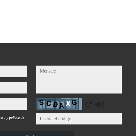
mensaje
Captcha
e uso y
política de