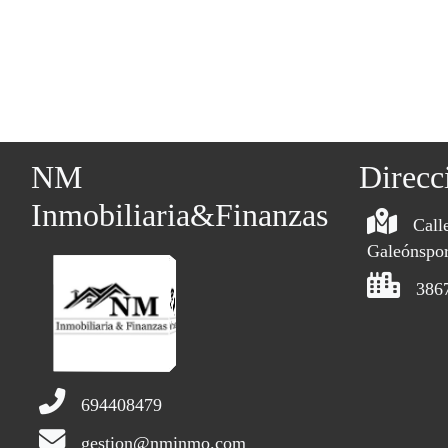
NM
Direcc
Inmobiliaria&Finanzas
Call
Galeónspor
386
694408479
gestion@nminmo.com